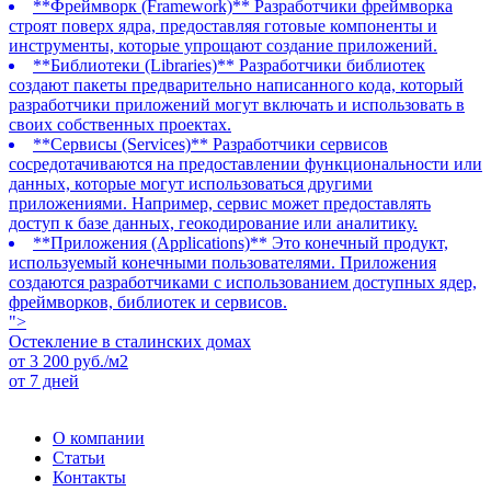
**Фреймворк (Framework)** Разработчики фреймворка
строят поверх ядра, предоставляя готовые компоненты и
инструменты, которые упрощают создание приложений.
**Библиотеки (Libraries)** Разработчики библиотек
создают пакеты предварительно написанного кода, который
разработчики приложений могут включать и использовать в
своих собственных проектах.
**Сервисы (Services)** Разработчики сервисов
сосредотачиваются на предоставлении функциональности или
данных, которые могут использоваться другими
приложениями. Например, сервис может предоставлять
доступ к базе данных, геокодирование или аналитику.
**Приложения (Applications)** Это конечный продукт,
используемый конечными пользователями. Приложения
создаются разработчиками с использованием доступных ядер,
фреймворков, библиотек и сервисов.
">
Остекление в сталинских домах
от
3 200
руб./м2
от 7 дней
О компании
Статьи
Контакты