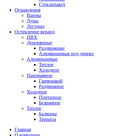
Стеклопакет
Ограждения
Ванны
Душа
Лестниц
Остекление веранд
ПВХ
Деревянные
Раздвижные
Алюминиевые под дерево
Алюминиевые
Теплое
Холодное
Панорамное
Гармошкой
Раздвижное
Холодное
Порталное
Безрамное
Теплое
Балконы
Террасы
Главная
О компании