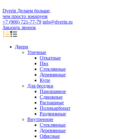
D
veri
g
Делаем больше,
чем просто зонируем
+7 (906) 721-77-79
info@dverig.ru
Заказать звонок
Двери
Уличные
Откатные
Пвх
Стеклянные
Деревянные
Купе
Для беседки
Панорамное
Сдвижные
Распашные
Поликарбонат
Раздвижные
Внутренние
Стеклянные
Деревянные
Офисные