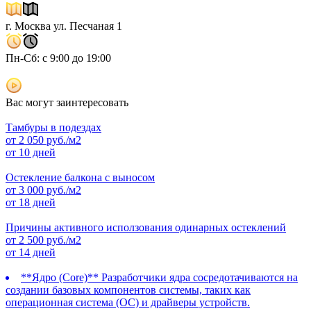
г. Москва ул. Песчаная 1
Пн-Сб: с 9:00 до 19:00
Вас могут заинтересовать
Тамбуры в подездах
от
2 050
руб./м2
от 10 дней
Остекление балкона с выносом
от
3 000
руб./м2
от 18 дней
Причины активного исползования одинарных остеклений
от
2 500
руб./м2
от 14 дней
**Ядро (Core)** Разработчики ядра сосредотачиваются на
создании базовых компонентов системы, таких как
операционная система (ОС) и драйверы устройств.