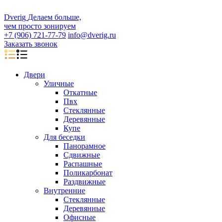
D
veri
g
Делаем больше,
чем просто зонируем
+7 (906) 721-77-79
info@dverig.ru
Заказать звонок
Двери
Уличные
Откатные
Пвх
Стеклянные
Деревянные
Купе
Для беседки
Панорамное
Сдвижные
Распашные
Поликарбонат
Раздвижные
Внутренние
Стеклянные
Деревянные
Офисные