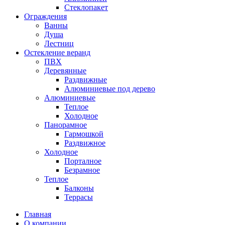
Стеклопакет
Ограждения
Ванны
Душа
Лестниц
Остекление веранд
ПВХ
Деревянные
Раздвижные
Алюминиевые под дерево
Алюминиевые
Теплое
Холодное
Панорамное
Гармошкой
Раздвижное
Холодное
Порталное
Безрамное
Теплое
Балконы
Террасы
Главная
О компании