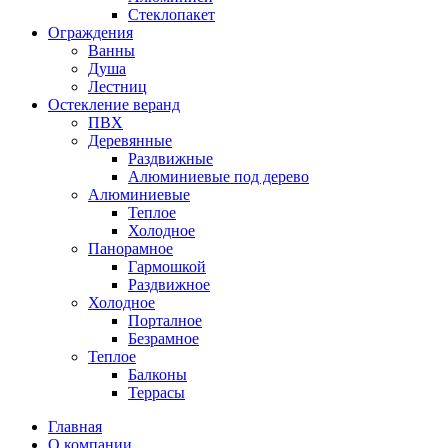
Стеклопакет
Ограждения
Ванны
Душа
Лестниц
Остекление веранд
ПВХ
Деревянные
Раздвижные
Алюминиевые под дерево
Алюминиевые
Теплое
Холодное
Панорамное
Гармошкой
Раздвижное
Холодное
Порталное
Безрамное
Теплое
Балконы
Террасы
Главная
О компании