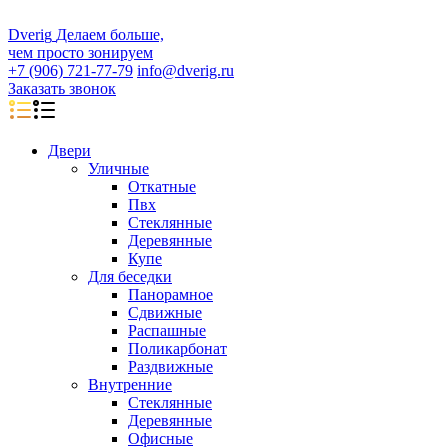
D
veri
g
Делаем больше,
чем просто зонируем
+7 (906) 721-77-79
info@dverig.ru
Заказать звонок
Двери
Уличные
Откатные
Пвх
Стеклянные
Деревянные
Купе
Для беседки
Панорамное
Сдвижные
Распашные
Поликарбонат
Раздвижные
Внутренние
Стеклянные
Деревянные
Офисные