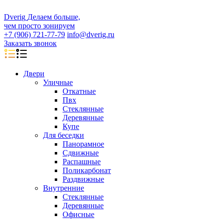
D
veri
g
Делаем больше,
чем просто зонируем
+7 (906) 721-77-79
info@dverig.ru
Заказать звонок
Двери
Уличные
Откатные
Пвх
Стеклянные
Деревянные
Купе
Для беседки
Панорамное
Сдвижные
Распашные
Поликарбонат
Раздвижные
Внутренние
Стеклянные
Деревянные
Офисные