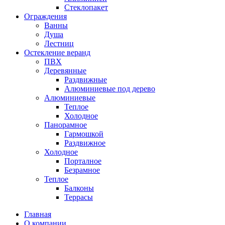
Стеклопакет
Ограждения
Ванны
Душа
Лестниц
Остекление веранд
ПВХ
Деревянные
Раздвижные
Алюминиевые под дерево
Алюминиевые
Теплое
Холодное
Панорамное
Гармошкой
Раздвижное
Холодное
Порталное
Безрамное
Теплое
Балконы
Террасы
Главная
О компании