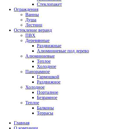
Стеклопакет
Ограждения
Ванны
Душа
Лестниц
Остекление веранд
ПВХ
Деревянные
Раздвижные
Алюминиевые под дерево
Алюминиевые
Теплое
Холодное
Панорамное
Гармошкой
Раздвижное
Холодное
Порталное
Безрамное
Теплое
Балконы
Террасы
Главная
О компании