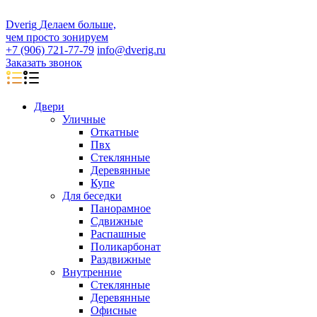
D
veri
g
Делаем больше,
чем просто зонируем
+7 (906) 721-77-79
info@dverig.ru
Заказать звонок
Двери
Уличные
Откатные
Пвх
Стеклянные
Деревянные
Купе
Для беседки
Панорамное
Сдвижные
Распашные
Поликарбонат
Раздвижные
Внутренние
Стеклянные
Деревянные
Офисные