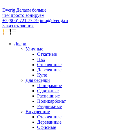
D
veri
g
Делаем больше,
чем просто зонируем
+7 (906) 721-77-79
info@dverig.ru
Заказать звонок
Двери
Уличные
Откатные
Пвх
Стеклянные
Деревянные
Купе
Для беседки
Панорамное
Сдвижные
Распашные
Поликарбонат
Раздвижные
Внутренние
Стеклянные
Деревянные
Офисные