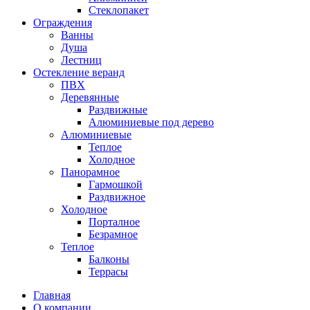
Стеклопакет
Ограждения
Ванны
Душа
Лестниц
Остекление веранд
ПВХ
Деревянные
Раздвижные
Алюминиевые под дерево
Алюминиевые
Теплое
Холодное
Панорамное
Гармошкой
Раздвижное
Холодное
Порталное
Безрамное
Теплое
Балконы
Террасы
Главная
О компании