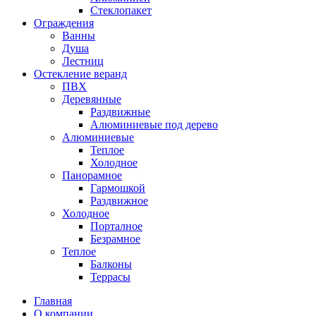
Стеклопакет
Ограждения
Ванны
Душа
Лестниц
Остекление веранд
ПВХ
Деревянные
Раздвижные
Алюминиевые под дерево
Алюминиевые
Теплое
Холодное
Панорамное
Гармошкой
Раздвижное
Холодное
Порталное
Безрамное
Теплое
Балконы
Террасы
Главная
О компании