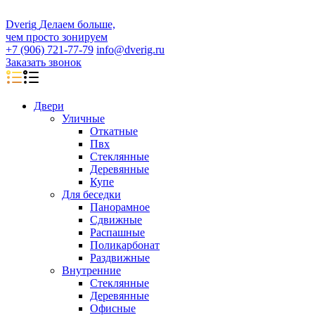
D
veri
g
Делаем больше,
чем просто зонируем
+7 (906) 721-77-79
info@dverig.ru
Заказать звонок
Двери
Уличные
Откатные
Пвх
Стеклянные
Деревянные
Купе
Для беседки
Панорамное
Сдвижные
Распашные
Поликарбонат
Раздвижные
Внутренние
Стеклянные
Деревянные
Офисные