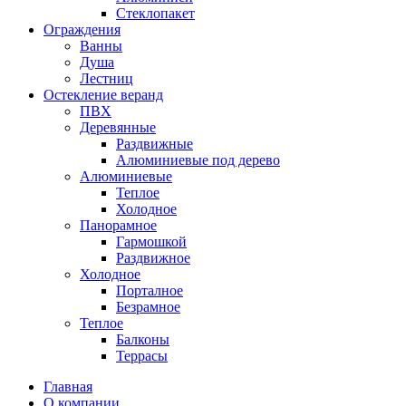
Стеклопакет
Ограждения
Ванны
Душа
Лестниц
Остекление веранд
ПВХ
Деревянные
Раздвижные
Алюминиевые под дерево
Алюминиевые
Теплое
Холодное
Панорамное
Гармошкой
Раздвижное
Холодное
Порталное
Безрамное
Теплое
Балконы
Террасы
Главная
О компании