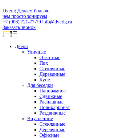
D
veri
g
Делаем больше,
чем просто зонируем
+7 (906) 721-77-79
info@dverig.ru
Заказать звонок
Двери
Уличные
Откатные
Пвх
Стеклянные
Деревянные
Купе
Для беседки
Панорамное
Сдвижные
Распашные
Поликарбонат
Раздвижные
Внутренние
Стеклянные
Деревянные
Офисные