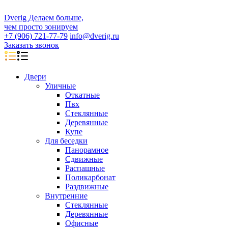
D
veri
g
Делаем больше,
чем просто зонируем
+7 (906) 721-77-79
info@dverig.ru
Заказать звонок
Двери
Уличные
Откатные
Пвх
Стеклянные
Деревянные
Купе
Для беседки
Панорамное
Сдвижные
Распашные
Поликарбонат
Раздвижные
Внутренние
Стеклянные
Деревянные
Офисные