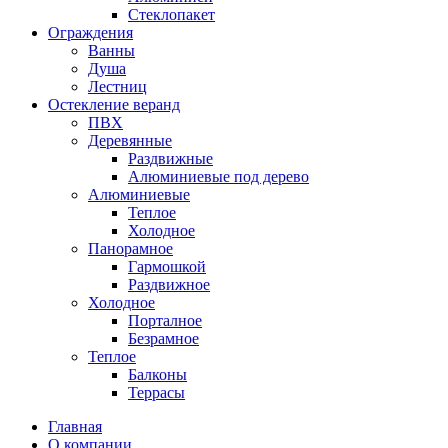
Стеклопакет
Ограждения
Ванны
Душа
Лестниц
Остекление веранд
ПВХ
Деревянные
Раздвижные
Алюминиевые под дерево
Алюминиевые
Теплое
Холодное
Панорамное
Гармошкой
Раздвижное
Холодное
Порталное
Безрамное
Теплое
Балконы
Террасы
Главная
О компании