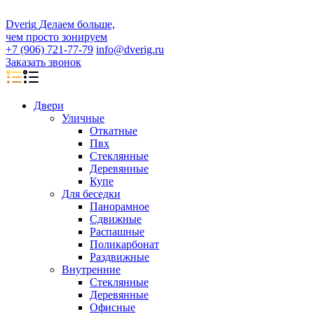
D
veri
g
Делаем больше,
чем просто зонируем
+7 (906) 721-77-79
info@dverig.ru
Заказать звонок
Двери
Уличные
Откатные
Пвх
Стеклянные
Деревянные
Купе
Для беседки
Панорамное
Сдвижные
Распашные
Поликарбонат
Раздвижные
Внутренние
Стеклянные
Деревянные
Офисные