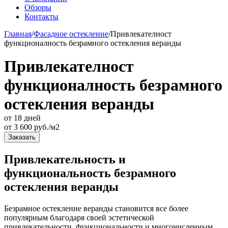
Обзоры
Контакты
Главная
/
Фасадное остекление
/
Привлекателност
функционалность безрамного остекления веранды
Привлекателност
функционалность безрамного
остекления веранды
от 18 дней
от
3 600
руб./м2
Заказать
Привлекательность и
функциональность безрамного
остекления веранды
Безрамное остекление веранды становится все более
популярным благодаря своей эстетической
привлекательности, функциональности и многочисленным