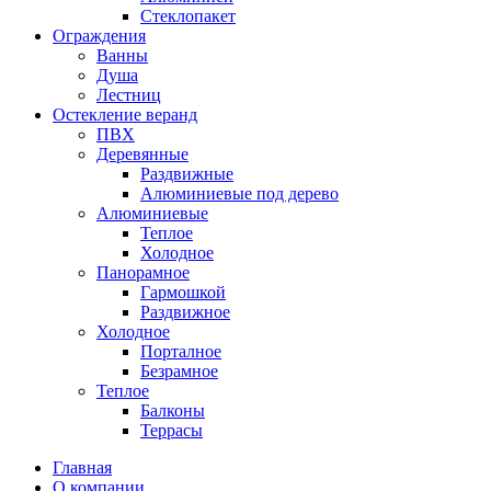
Стеклопакет
Ограждения
Ванны
Душа
Лестниц
Остекление веранд
ПВХ
Деревянные
Раздвижные
Алюминиевые под дерево
Алюминиевые
Теплое
Холодное
Панорамное
Гармошкой
Раздвижное
Холодное
Порталное
Безрамное
Теплое
Балконы
Террасы
Главная
О компании