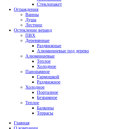
Стеклопакет
Ограждения
Ванны
Душа
Лестниц
Остекление веранд
ПВХ
Деревянные
Раздвижные
Алюминиевые под дерево
Алюминиевые
Теплое
Холодное
Панорамное
Гармошкой
Раздвижное
Холодное
Порталное
Безрамное
Теплое
Балконы
Террасы
Главная
О компании