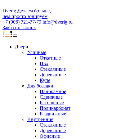
D
veri
g
Делаем больше,
чем просто зонируем
+7 (906) 721-77-79
info@dverig.ru
Заказать звонок
Двери
Уличные
Откатные
Пвх
Стеклянные
Деревянные
Купе
Для беседки
Панорамное
Сдвижные
Распашные
Поликарбонат
Раздвижные
Внутренние
Стеклянные
Деревянные
Офисные