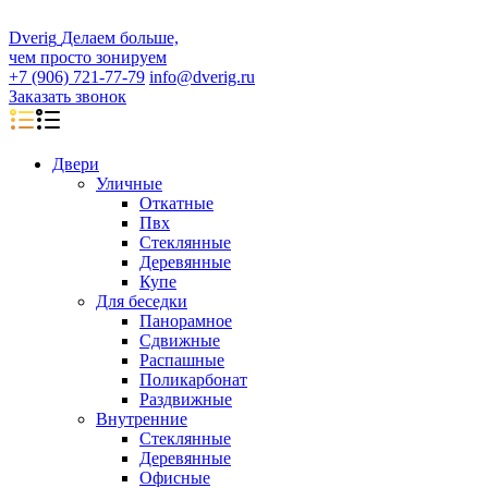
D
veri
g
Делаем больше,
чем просто зонируем
+7 (906) 721-77-79
info@dverig.ru
Заказать звонок
Двери
Уличные
Откатные
Пвх
Стеклянные
Деревянные
Купе
Для беседки
Панорамное
Сдвижные
Распашные
Поликарбонат
Раздвижные
Внутренние
Стеклянные
Деревянные
Офисные