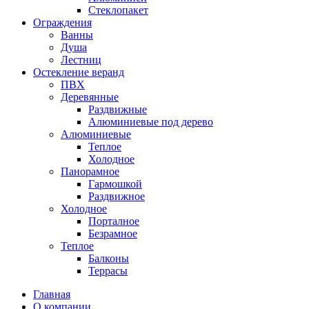
Стеклопакет
Ограждения
Ванны
Душа
Лестниц
Остекление веранд
ПВХ
Деревянные
Раздвижные
Алюминиевые под дерево
Алюминиевые
Теплое
Холодное
Панорамное
Гармошкой
Раздвижное
Холодное
Порталное
Безрамное
Теплое
Балконы
Террасы
Главная
О компании