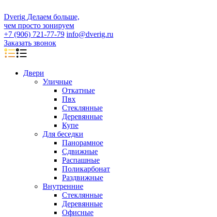
D
veri
g
Делаем больше,
чем просто зонируем
+7 (906) 721-77-79
info@dverig.ru
Заказать звонок
Двери
Уличные
Откатные
Пвх
Стеклянные
Деревянные
Купе
Для беседки
Панорамное
Сдвижные
Распашные
Поликарбонат
Раздвижные
Внутренние
Стеклянные
Деревянные
Офисные