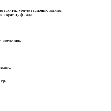
шая архитектурную гармонию здания.
ая красоту фасада.
у заведению.
сервис.
ьер.