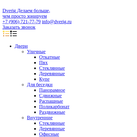
D
veri
g
Делаем больше,
чем просто зонируем
+7 (906) 721-77-79
info@dverig.ru
Заказать звонок
Двери
Уличные
Откатные
Пвх
Стеклянные
Деревянные
Купе
Для беседки
Панорамное
Сдвижные
Распашные
Поликарбонат
Раздвижные
Внутренние
Стеклянные
Деревянные
Офисные