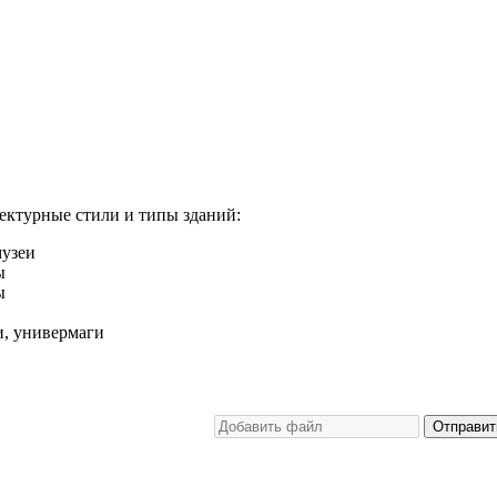
ектурные стили и типы зданий:
музеи
ы
ы
и, универмаги
Отправит