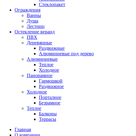
Стеклопакет
Ограждения
Ванны
Душа
Лестниц
Остекление веранд
ПВХ
Деревянные
Раздвижные
Алюминиевые под дерево
Алюминиевые
Теплое
Холодное
Панорамное
Гармошкой
Раздвижное
Холодное
Порталное
Безрамное
Теплое
Балконы
Террасы
Главная
О компании