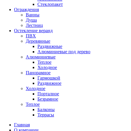
Стеклопакет
Ограждения
Ванны
Душа
Лестниц
Остекление веранд
ПВХ
Деревянные
Раздвижные
Алюминиевые под дерево
Алюминиевые
Теплое
Холодное
Панорамное
Гармошкой
Раздвижное
Холодное
Порталное
Безрамное
Теплое
Балконы
Террасы
Главная
О компании