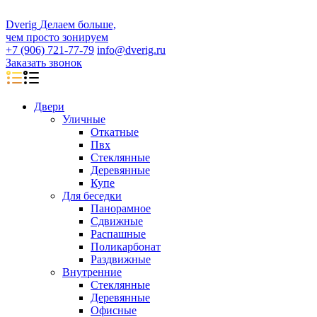
D
veri
g
Делаем больше,
чем просто зонируем
+7 (906) 721-77-79
info@dverig.ru
Заказать звонок
Двери
Уличные
Откатные
Пвх
Стеклянные
Деревянные
Купе
Для беседки
Панорамное
Сдвижные
Распашные
Поликарбонат
Раздвижные
Внутренние
Стеклянные
Деревянные
Офисные