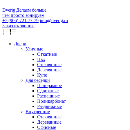
D
veri
g
Делаем больше,
чем просто зонируем
+7 (906) 721-77-79
info@dverig.ru
Заказать звонок
Двери
Уличные
Откатные
Пвх
Стеклянные
Деревянные
Купе
Для беседки
Панорамное
Сдвижные
Распашные
Поликарбонат
Раздвижные
Внутренние
Стеклянные
Деревянные
Офисные