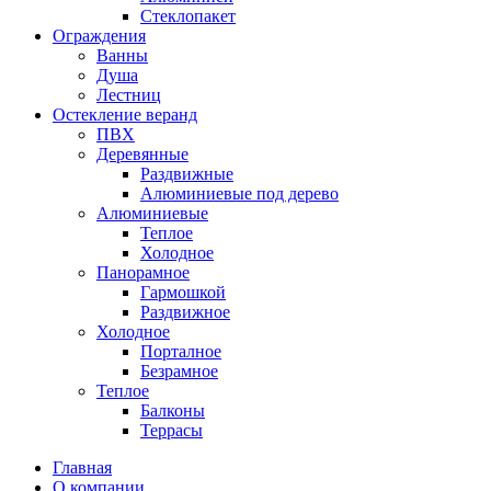
Стеклопакет
Ограждения
Ванны
Душа
Лестниц
Остекление веранд
ПВХ
Деревянные
Раздвижные
Алюминиевые под дерево
Алюминиевые
Теплое
Холодное
Панорамное
Гармошкой
Раздвижное
Холодное
Порталное
Безрамное
Теплое
Балконы
Террасы
Главная
О компании