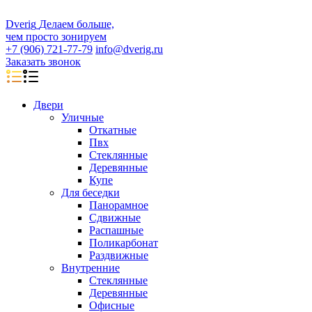
D
veri
g
Делаем больше,
чем просто зонируем
+7 (906) 721-77-79
info@dverig.ru
Заказать звонок
Двери
Уличные
Откатные
Пвх
Стеклянные
Деревянные
Купе
Для беседки
Панорамное
Сдвижные
Распашные
Поликарбонат
Раздвижные
Внутренние
Стеклянные
Деревянные
Офисные