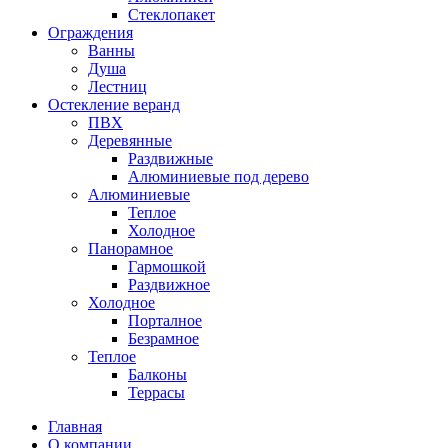
Стеклопакет
Ограждения
Ванны
Душа
Лестниц
Остекление веранд
ПВХ
Деревянные
Раздвижные
Алюминиевые под дерево
Алюминиевые
Теплое
Холодное
Панорамное
Гармошкой
Раздвижное
Холодное
Порталное
Безрамное
Теплое
Балконы
Террасы
Главная
О компании