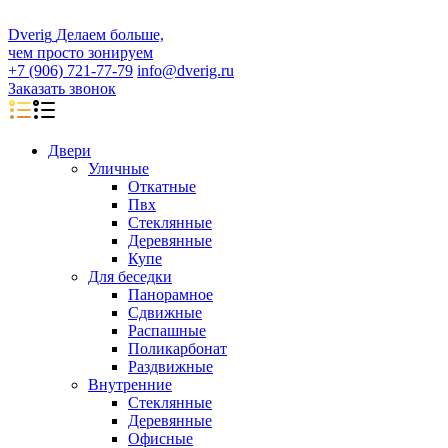
D
veri
g
Делаем больше,
чем просто зонируем
+7 (906) 721-77-79
info@dverig.ru
Заказать звонок
Двери
Уличные
Откатные
Пвх
Стеклянные
Деревянные
Купе
Для беседки
Панорамное
Сдвижные
Распашные
Поликарбонат
Раздвижные
Внутренние
Стеклянные
Деревянные
Офисные