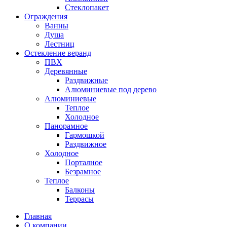
Стеклопакет
Ограждения
Ванны
Душа
Лестниц
Остекление веранд
ПВХ
Деревянные
Раздвижные
Алюминиевые под дерево
Алюминиевые
Теплое
Холодное
Панорамное
Гармошкой
Раздвижное
Холодное
Порталное
Безрамное
Теплое
Балконы
Террасы
Главная
О компании