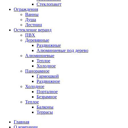
Стеклопакет
Ограждения
Ванны
Душа
Лестниц
Остекление веранд
ПВХ
Деревянные
Раздвижные
Алюминиевые под дерево
Алюминиевые
Теплое
Холодное
Панорамное
Гармошкой
Раздвижное
Холодное
Порталное
Безрамное
Теплое
Балконы
Террасы
Главная
О компании