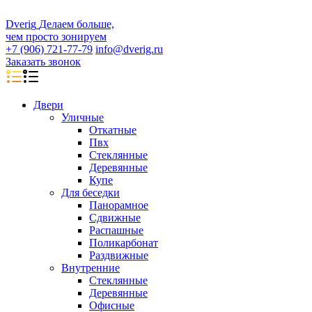
D
veri
g
Делаем больше,
чем просто зонируем
+7 (906) 721-77-79
info@dverig.ru
Заказать звонок
Двери
Уличные
Откатные
Пвх
Стеклянные
Деревянные
Купе
Для беседки
Панорамное
Сдвижные
Распашные
Поликарбонат
Раздвижные
Внутренние
Стеклянные
Деревянные
Офисные