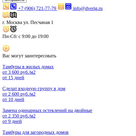
+7 (906) 721-77-79
info@dverig.ru
г. Москва ул. Песчаная 1
Пн-Сб: с 9:00 до 19:00
Вас могут заинтересовать
Тамбуры в жилых домах
от
3 600
руб./м2
от 15 дней
Сделат входную группу в дом
от
2 600
руб./м2
от 10 дней
Замена одинарных остеклений на двойные
от
2 350
руб./м2
от 9 дней
Тамбуры для загородных домов