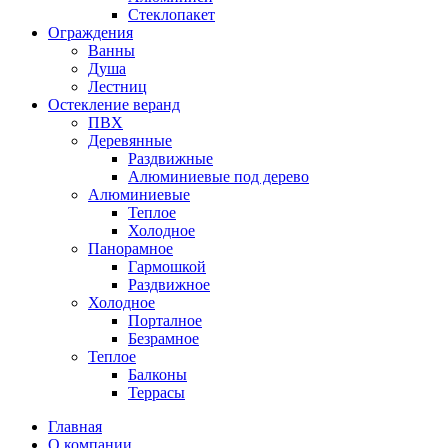
Стеклопакет
Ограждения
Ванны
Душа
Лестниц
Остекление веранд
ПВХ
Деревянные
Раздвижные
Алюминиевые под дерево
Алюминиевые
Теплое
Холодное
Панорамное
Гармошкой
Раздвижное
Холодное
Порталное
Безрамное
Теплое
Балконы
Террасы
Главная
О компании