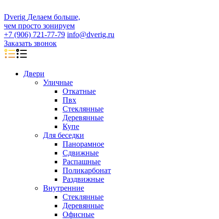
D
veri
g
Делаем больше,
чем просто зонируем
+7 (906) 721-77-79
info@dverig.ru
Заказать звонок
Двери
Уличные
Откатные
Пвх
Стеклянные
Деревянные
Купе
Для беседки
Панорамное
Сдвижные
Распашные
Поликарбонат
Раздвижные
Внутренние
Стеклянные
Деревянные
Офисные