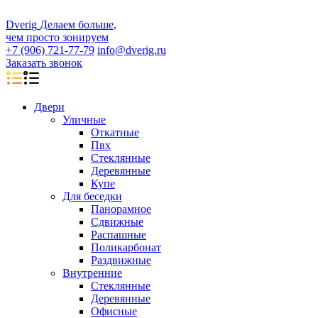
D
veri
g
Делаем больше,
чем просто зонируем
+7 (906) 721-77-79
info@dverig.ru
Заказать звонок
Двери
Уличные
Откатные
Пвх
Стеклянные
Деревянные
Купе
Для беседки
Панорамное
Сдвижные
Распашные
Поликарбонат
Раздвижные
Внутренние
Стеклянные
Деревянные
Офисные