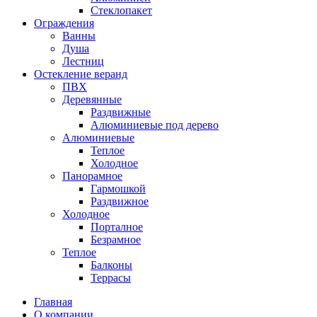
Стеклопакет
Ограждения
Ванны
Душа
Лестниц
Остекление веранд
ПВХ
Деревянные
Раздвижные
Алюминиевые под дерево
Алюминиевые
Теплое
Холодное
Панорамное
Гармошкой
Раздвижное
Холодное
Порталное
Безрамное
Теплое
Балконы
Террасы
Главная
О компании