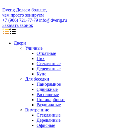
D
veri
g
Делаем больше,
чем просто зонируем
+7 (906) 721-77-79
info@dverig.ru
Заказать звонок
Двери
Уличные
Откатные
Пвх
Стеклянные
Деревянные
Купе
Для беседки
Панорамное
Сдвижные
Распашные
Поликарбонат
Раздвижные
Внутренние
Стеклянные
Деревянные
Офисные