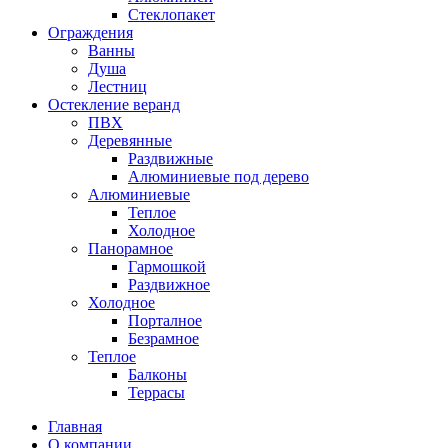
Стеклопакет
Ограждения
Ванны
Душа
Лестниц
Остекление веранд
ПВХ
Деревянные
Раздвижные
Алюминиевые под дерево
Алюминиевые
Теплое
Холодное
Панорамное
Гармошкой
Раздвижное
Холодное
Порталное
Безрамное
Теплое
Балконы
Террасы
Главная
О компании