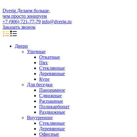
D
veri
g
Делаем больше,
чем просто зонируем
+7 (906) 721-77-79
info@dverig.ru
Заказать звонок
Двери
Уличные
Откатные
Пвх
Стеклянные
Деревянные
Купе
Для беседки
Панорамное
Сдвижные
Распашные
Поликарбонат
Раздвижные
Внутренние
Стеклянные
Деревянные
Офисные