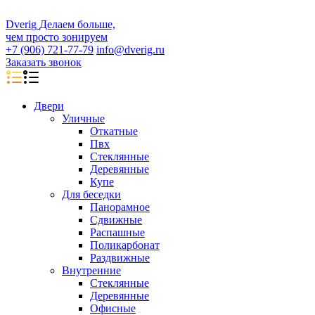
D
veri
g
Делаем больше,
чем просто зонируем
+7 (906) 721-77-79
info@dverig.ru
Заказать звонок
Двери
Уличные
Откатные
Пвх
Стеклянные
Деревянные
Купе
Для беседки
Панорамное
Сдвижные
Распашные
Поликарбонат
Раздвижные
Внутренние
Стеклянные
Деревянные
Офисные