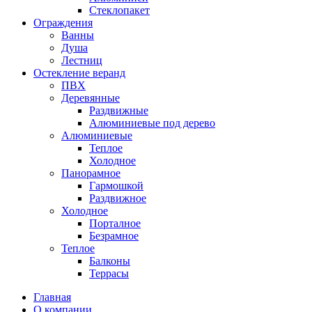
Стеклопакет
Ограждения
Ванны
Душа
Лестниц
Остекление веранд
ПВХ
Деревянные
Раздвижные
Алюминиевые под дерево
Алюминиевые
Теплое
Холодное
Панорамное
Гармошкой
Раздвижное
Холодное
Порталное
Безрамное
Теплое
Балконы
Террасы
Главная
О компании