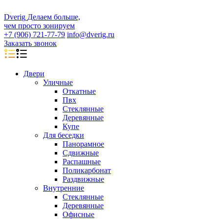
D
veri
g
Делаем больше,
чем просто зонируем
+7 (906) 721-77-79
info@dverig.ru
Заказать звонок
Двери
Уличные
Откатные
Пвх
Стеклянные
Деревянные
Купе
Для беседки
Панорамное
Сдвижные
Распашные
Поликарбонат
Раздвижные
Внутренние
Стеклянные
Деревянные
Офисные