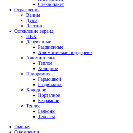
Стеклопакет
Ограждения
Ванны
Душа
Лестниц
Остекление веранд
ПВХ
Деревянные
Раздвижные
Алюминиевые под дерево
Алюминиевые
Теплое
Холодное
Панорамное
Гармошкой
Раздвижное
Холодное
Порталное
Безрамное
Теплое
Балконы
Террасы
Главная
О компании