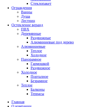
Стеклопакет
Ограждения
Ванны
Душа
Лестниц
Остекление веранд
ПВХ
Деревянные
Раздвижные
Алюминиевые под дерево
Алюминиевые
Теплое
Холодное
Панорамное
Гармошкой
Раздвижное
Холодное
Порталное
Безрамное
Теплое
Балконы
Террасы
Главная
О компании