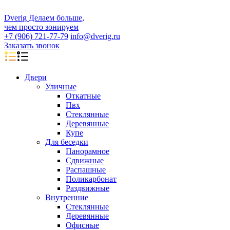
D
veri
g
Делаем больше,
чем просто зонируем
+7 (906) 721-77-79
info@dverig.ru
Заказать звонок
Двери
Уличные
Откатные
Пвх
Стеклянные
Деревянные
Купе
Для беседки
Панорамное
Сдвижные
Распашные
Поликарбонат
Раздвижные
Внутренние
Стеклянные
Деревянные
Офисные