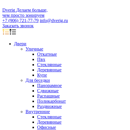
D
veri
g
Делаем больше,
чем просто зонируем
+7 (906) 721-77-79
info@dverig.ru
Заказать звонок
Двери
Уличные
Откатные
Пвх
Стеклянные
Деревянные
Купе
Для беседки
Панорамное
Сдвижные
Распашные
Поликарбонат
Раздвижные
Внутренние
Стеклянные
Деревянные
Офисные