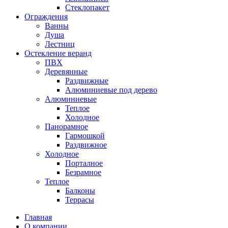
Стеклопакет
Ограждения
Ванны
Душа
Лестниц
Остекление веранд
ПВХ
Деревянные
Раздвижные
Алюминиевые под дерево
Алюминиевые
Теплое
Холодное
Панорамное
Гармошкой
Раздвижное
Холодное
Порталное
Безрамное
Теплое
Балконы
Террасы
Главная
О компании