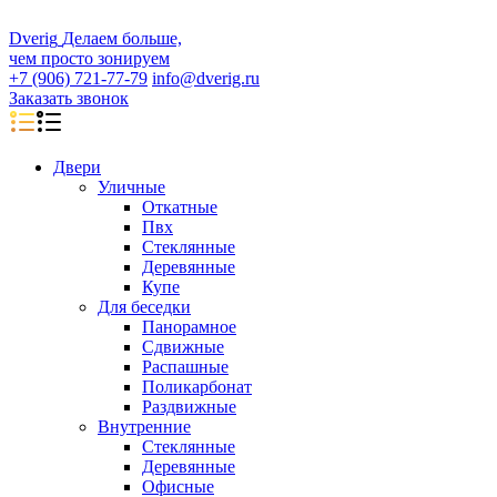
D
veri
g
Делаем больше,
чем просто зонируем
+7 (906) 721-77-79
info@dverig.ru
Заказать звонок
Двери
Уличные
Откатные
Пвх
Стеклянные
Деревянные
Купе
Для беседки
Панорамное
Сдвижные
Распашные
Поликарбонат
Раздвижные
Внутренние
Стеклянные
Деревянные
Офисные