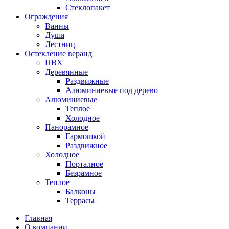
Стеклопакет
Ограждения
Ванны
Душа
Лестниц
Остекление веранд
ПВХ
Деревянные
Раздвижные
Алюминиевые под дерево
Алюминиевые
Теплое
Холодное
Панорамное
Гармошкой
Раздвижное
Холодное
Порталное
Безрамное
Теплое
Балконы
Террасы
Главная
О компании