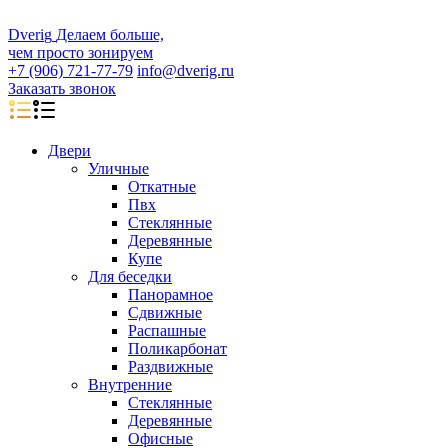
D
veri
g
Делаем больше,
чем просто зонируем
+7 (906) 721-77-79
info@dverig.ru
Заказать звонок
Двери
Уличные
Откатные
Пвх
Стеклянные
Деревянные
Купе
Для беседки
Панорамное
Сдвижные
Распашные
Поликарбонат
Раздвижные
Внутренние
Стеклянные
Деревянные
Офисные