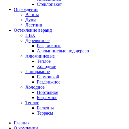
Стеклопакет
Ограждения
Ванны
Душа
Лестниц
Остекление веранд
ПВХ
Деревянные
Раздвижные
Алюминиевые под дерево
Алюминиевые
Теплое
Холодное
Панорамное
Гармошкой
Раздвижное
Холодное
Порталное
Безрамное
Теплое
Балконы
Террасы
Главная
О компании