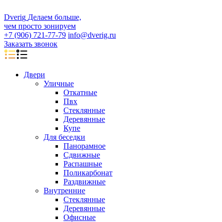
D
veri
g
Делаем больше,
чем просто зонируем
+7 (906) 721-77-79
info@dverig.ru
Заказать звонок
Двери
Уличные
Откатные
Пвх
Стеклянные
Деревянные
Купе
Для беседки
Панорамное
Сдвижные
Распашные
Поликарбонат
Раздвижные
Внутренние
Стеклянные
Деревянные
Офисные