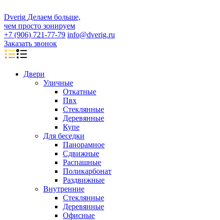
D
veri
g
Делаем больше,
чем просто зонируем
+7 (906) 721-77-79
info@dverig.ru
Заказать звонок
Двери
Уличные
Откатные
Пвх
Стеклянные
Деревянные
Купе
Для беседки
Панорамное
Сдвижные
Распашные
Поликарбонат
Раздвижные
Внутренние
Стеклянные
Деревянные
Офисные