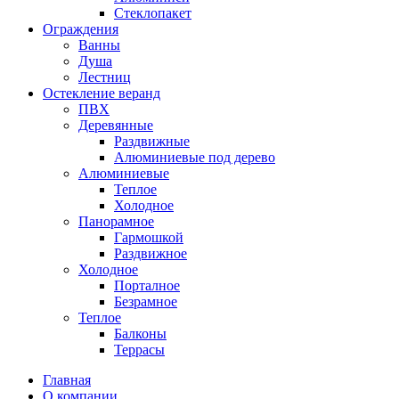
Стеклопакет
Ограждения
Ванны
Душа
Лестниц
Остекление веранд
ПВХ
Деревянные
Раздвижные
Алюминиевые под дерево
Алюминиевые
Теплое
Холодное
Панорамное
Гармошкой
Раздвижное
Холодное
Порталное
Безрамное
Теплое
Балконы
Террасы
Главная
О компании