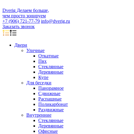
D
veri
g
Делаем больше,
чем просто зонируем
+7 (906) 721-77-79
info@dverig.ru
Заказать звонок
Двери
Уличные
Откатные
Пвх
Стеклянные
Деревянные
Купе
Для беседки
Панорамное
Сдвижные
Распашные
Поликарбонат
Раздвижные
Внутренние
Стеклянные
Деревянные
Офисные