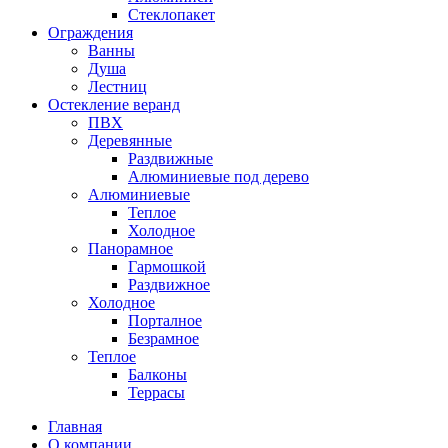
Стеклопакет
Ограждения
Ванны
Душа
Лестниц
Остекление веранд
ПВХ
Деревянные
Раздвижные
Алюминиевые под дерево
Алюминиевые
Теплое
Холодное
Панорамное
Гармошкой
Раздвижное
Холодное
Порталное
Безрамное
Теплое
Балконы
Террасы
Главная
О компании