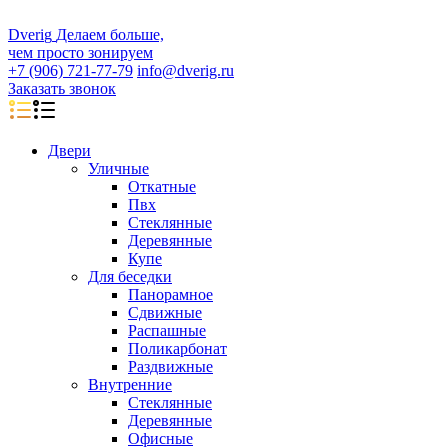
D
veri
g
Делаем больше,
чем просто зонируем
+7 (906) 721-77-79
info@dverig.ru
Заказать звонок
Двери
Уличные
Откатные
Пвх
Стеклянные
Деревянные
Купе
Для беседки
Панорамное
Сдвижные
Распашные
Поликарбонат
Раздвижные
Внутренние
Стеклянные
Деревянные
Офисные