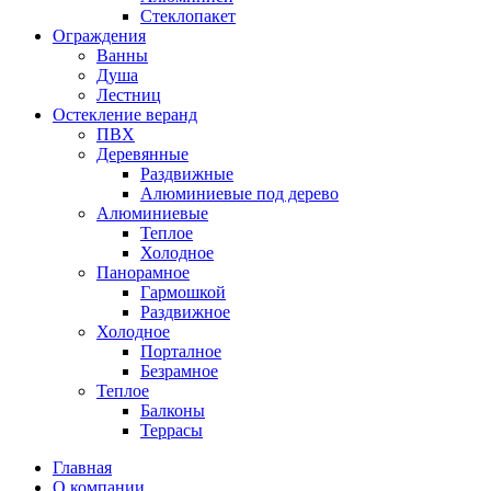
Стеклопакет
Ограждения
Ванны
Душа
Лестниц
Остекление веранд
ПВХ
Деревянные
Раздвижные
Алюминиевые под дерево
Алюминиевые
Теплое
Холодное
Панорамное
Гармошкой
Раздвижное
Холодное
Порталное
Безрамное
Теплое
Балконы
Террасы
Главная
О компании