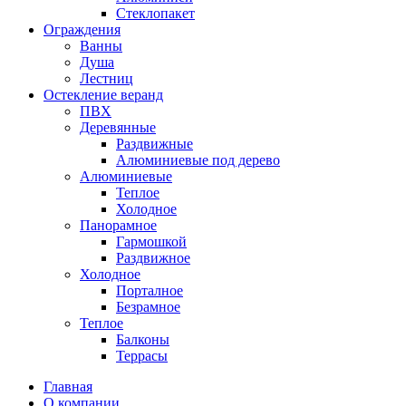
Стеклопакет
Ограждения
Ванны
Душа
Лестниц
Остекление веранд
ПВХ
Деревянные
Раздвижные
Алюминиевые под дерево
Алюминиевые
Теплое
Холодное
Панорамное
Гармошкой
Раздвижное
Холодное
Порталное
Безрамное
Теплое
Балконы
Террасы
Главная
О компании