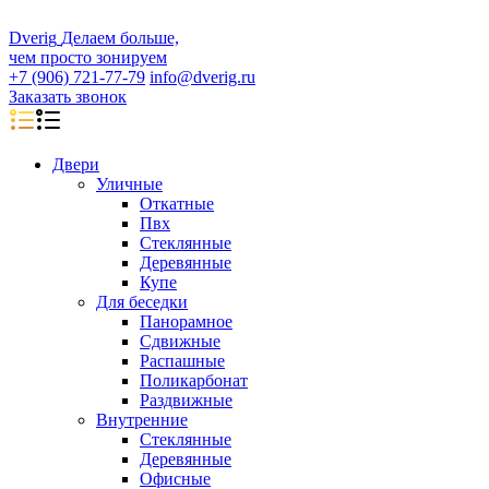
D
veri
g
Делаем больше,
чем просто зонируем
+7 (906) 721-77-79
info@dverig.ru
Заказать звонок
Двери
Уличные
Откатные
Пвх
Стеклянные
Деревянные
Купе
Для беседки
Панорамное
Сдвижные
Распашные
Поликарбонат
Раздвижные
Внутренние
Стеклянные
Деревянные
Офисные