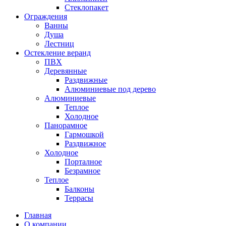
Стеклопакет
Ограждения
Ванны
Душа
Лестниц
Остекление веранд
ПВХ
Деревянные
Раздвижные
Алюминиевые под дерево
Алюминиевые
Теплое
Холодное
Панорамное
Гармошкой
Раздвижное
Холодное
Порталное
Безрамное
Теплое
Балконы
Террасы
Главная
О компании