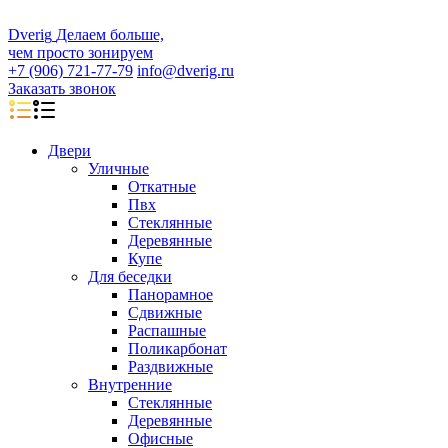
D
veri
g
Делаем больше,
чем просто зонируем
+7 (906) 721-77-79
info@dverig.ru
Заказать звонок
Двери
Уличные
Откатные
Пвх
Стеклянные
Деревянные
Купе
Для беседки
Панорамное
Сдвижные
Распашные
Поликарбонат
Раздвижные
Внутренние
Стеклянные
Деревянные
Офисные