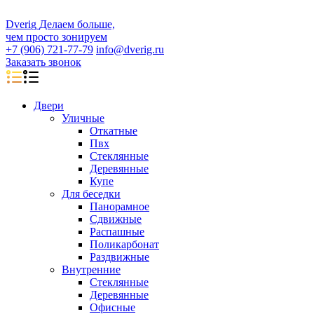
D
veri
g
Делаем больше,
чем просто зонируем
+7 (906) 721-77-79
info@dverig.ru
Заказать звонок
Двери
Уличные
Откатные
Пвх
Стеклянные
Деревянные
Купе
Для беседки
Панорамное
Сдвижные
Распашные
Поликарбонат
Раздвижные
Внутренние
Стеклянные
Деревянные
Офисные