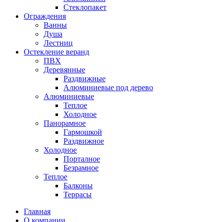
Стеклопакет
Ограждения
Ванны
Душа
Лестниц
Остекление веранд
ПВХ
Деревянные
Раздвижные
Алюминиевые под дерево
Алюминиевые
Теплое
Холодное
Панорамное
Гармошкой
Раздвижное
Холодное
Порталное
Безрамное
Теплое
Балконы
Террасы
Главная
О компании