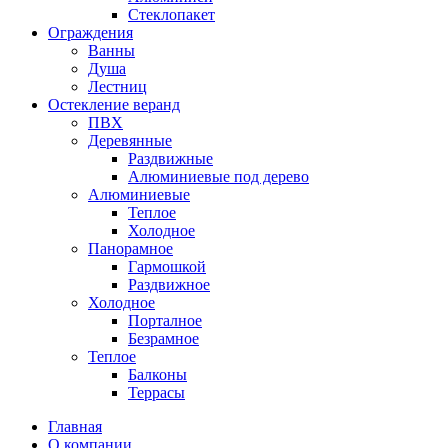
Стеклопакет
Ограждения
Ванны
Душа
Лестниц
Остекление веранд
ПВХ
Деревянные
Раздвижные
Алюминиевые под дерево
Алюминиевые
Теплое
Холодное
Панорамное
Гармошкой
Раздвижное
Холодное
Порталное
Безрамное
Теплое
Балконы
Террасы
Главная
О компании