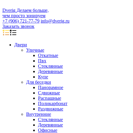
D
veri
g
Делаем больше,
чем просто зонируем
+7 (906) 721-77-79
info@dverig.ru
Заказать звонок
Двери
Уличные
Откатные
Пвх
Стеклянные
Деревянные
Купе
Для беседки
Панорамное
Сдвижные
Распашные
Поликарбонат
Раздвижные
Внутренние
Стеклянные
Деревянные
Офисные