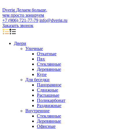
D
veri
g
Делаем больше,
чем просто зонируем
+7 (906) 721-77-79
info@dverig.ru
Заказать звонок
Двери
Уличные
Откатные
Пвх
Стеклянные
Деревянные
Купе
Для беседки
Панорамное
Сдвижные
Распашные
Поликарбонат
Раздвижные
Внутренние
Стеклянные
Деревянные
Офисные