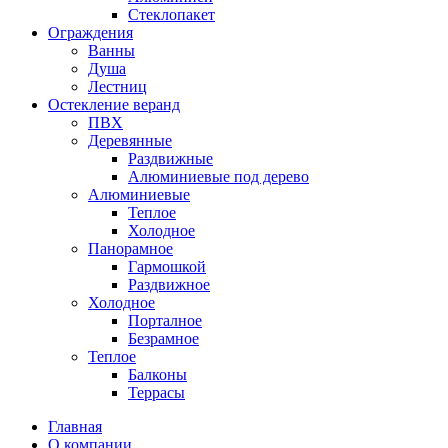
Стеклопакет
Ограждения
Ванны
Душа
Лестниц
Остекление веранд
ПВХ
Деревянные
Раздвижные
Алюминиевые под дерево
Алюминиевые
Теплое
Холодное
Панорамное
Гармошкой
Раздвижное
Холодное
Порталное
Безрамное
Теплое
Балконы
Террасы
Главная
О компании