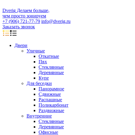
D
veri
g
Делаем больше,
чем просто зонируем
+7 (906) 721-77-79
info@dverig.ru
Заказать звонок
Двери
Уличные
Откатные
Пвх
Стеклянные
Деревянные
Купе
Для беседки
Панорамное
Сдвижные
Распашные
Поликарбонат
Раздвижные
Внутренние
Стеклянные
Деревянные
Офисные