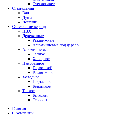
Стеклопакет
Ограждения
Ванны
Душа
Лестниц
Остекление веранд
ПВХ
Деревянные
Раздвижные
Алюминиевые под дерево
Алюминиевые
Теплое
Холодное
Панорамное
Гармошкой
Раздвижное
Холодное
Порталное
Безрамное
Теплое
Балконы
Террасы
Главная
О компании