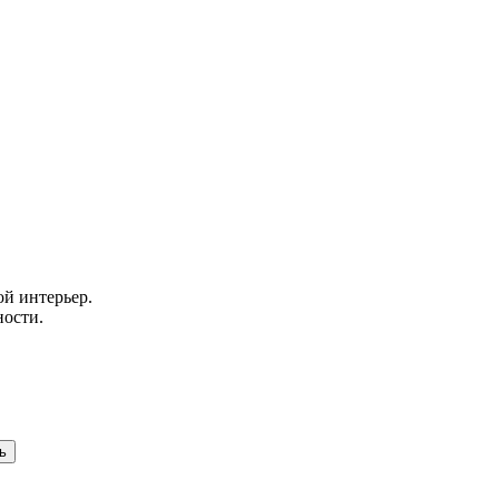
й интерьер.
ности.
ь