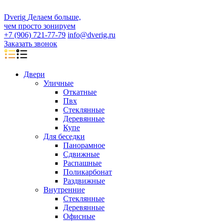
D
veri
g
Делаем больше,
чем просто зонируем
+7 (906) 721-77-79
info@dverig.ru
Заказать звонок
Двери
Уличные
Откатные
Пвх
Стеклянные
Деревянные
Купе
Для беседки
Панорамное
Сдвижные
Распашные
Поликарбонат
Раздвижные
Внутренние
Стеклянные
Деревянные
Офисные