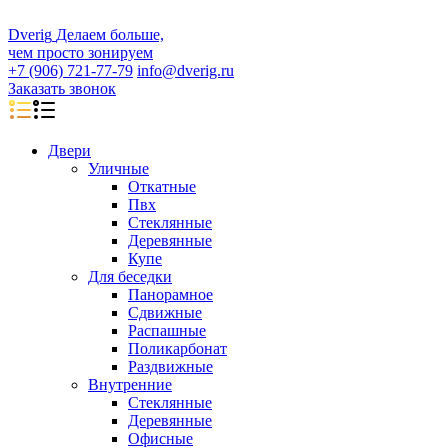
D
veri
g
Делаем больше,
чем просто зонируем
+7 (906) 721-77-79
info@dverig.ru
Заказать звонок
Двери
Уличные
Откатные
Пвх
Стеклянные
Деревянные
Купе
Для беседки
Панорамное
Сдвижные
Распашные
Поликарбонат
Раздвижные
Внутренние
Стеклянные
Деревянные
Офисные