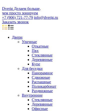
D
veri
g
Делаем больше,
чем просто зонируем
+7 (906) 721-77-79
info@dverig.ru
Заказать звонок
Двери
Уличные
Откатные
Пвх
Стеклянные
Деревянные
Купе
Для беседки
Панорамное
Сдвижные
Распашные
Поликарбонат
Раздвижные
Внутренние
Стеклянные
Деревянные
Офисные