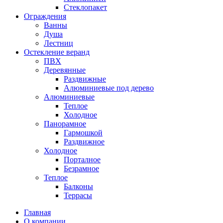
Стеклопакет
Ограждения
Ванны
Душа
Лестниц
Остекление веранд
ПВХ
Деревянные
Раздвижные
Алюминиевые под дерево
Алюминиевые
Теплое
Холодное
Панорамное
Гармошкой
Раздвижное
Холодное
Порталное
Безрамное
Теплое
Балконы
Террасы
Главная
О компании