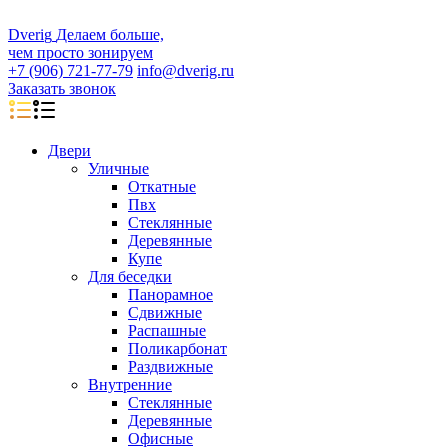
D
veri
g
Делаем больше,
чем просто зонируем
+7 (906) 721-77-79
info@dverig.ru
Заказать звонок
Двери
Уличные
Откатные
Пвх
Стеклянные
Деревянные
Купе
Для беседки
Панорамное
Сдвижные
Распашные
Поликарбонат
Раздвижные
Внутренние
Стеклянные
Деревянные
Офисные