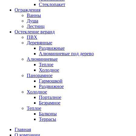
Стеклопакет
Ограждения
Ванны
Душа
Лестниц
Остекление веранд
ПВХ
Деревянные
Раздвижные
Алюминиевые под дерево
Алюминиевые
Теплое
Холодное
Панорамное
Гармошкой
Раздвижное
Холодное
Порталное
Безрамное
Теплое
Балконы
Террасы
Главная
О компании