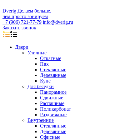
D
veri
g
Делаем больше,
чем просто зонируем
+7 (906) 721-77-79
info@dverig.ru
Заказать звонок
Двери
Уличные
Откатные
Пвх
Стеклянные
Деревянные
Купе
Для беседки
Панорамное
Сдвижные
Распашные
Поликарбонат
Раздвижные
Внутренние
Стеклянные
Деревянные
Офисные