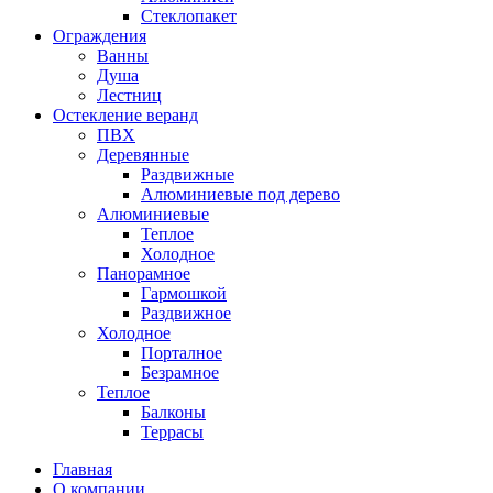
Стеклопакет
Ограждения
Ванны
Душа
Лестниц
Остекление веранд
ПВХ
Деревянные
Раздвижные
Алюминиевые под дерево
Алюминиевые
Теплое
Холодное
Панорамное
Гармошкой
Раздвижное
Холодное
Порталное
Безрамное
Теплое
Балконы
Террасы
Главная
О компании