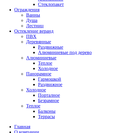
Стеклопакет
Ограждения
Ванны
Душа
Лестниц
Остекление веранд
ПВХ
Деревянные
Раздвижные
Алюминиевые под дерево
Алюминиевые
Теплое
Холодное
Панорамное
Гармошкой
Раздвижное
Холодное
Порталное
Безрамное
Теплое
Балконы
Террасы
Главная
О компании