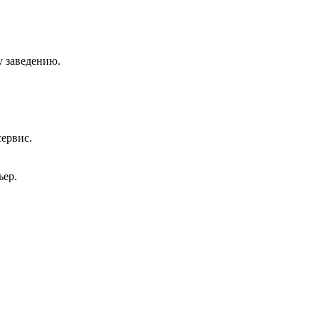
у заведению.
сервис.
ьер.