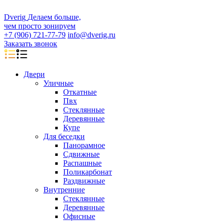
D
veri
g
Делаем больше,
чем просто зонируем
+7 (906) 721-77-79
info@dverig.ru
Заказать звонок
Двери
Уличные
Откатные
Пвх
Стеклянные
Деревянные
Купе
Для беседки
Панорамное
Сдвижные
Распашные
Поликарбонат
Раздвижные
Внутренние
Стеклянные
Деревянные
Офисные