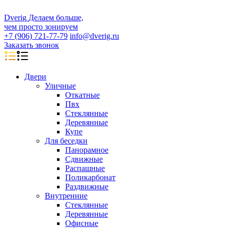
D
veri
g
Делаем больше,
чем просто зонируем
+7 (906) 721-77-79
info@dverig.ru
Заказать звонок
Двери
Уличные
Откатные
Пвх
Стеклянные
Деревянные
Купе
Для беседки
Панорамное
Сдвижные
Распашные
Поликарбонат
Раздвижные
Внутренние
Стеклянные
Деревянные
Офисные