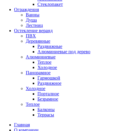
Стеклопакет
Ограждения
Ванны
Душа
Лестниц
Остекление веранд
ПВХ
Деревянные
Раздвижные
Алюминиевые под дерево
Алюминиевые
Теплое
Холодное
Панорамное
Гармошкой
Раздвижное
Холодное
Порталное
Безрамное
Теплое
Балконы
Террасы
Главная
О компании