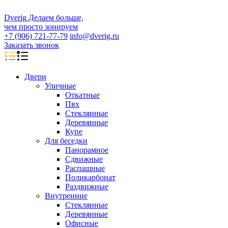
D
veri
g
Делаем больше,
чем просто зонируем
+7 (906) 721-77-79
info@dverig.ru
Заказать звонок
Двери
Уличные
Откатные
Пвх
Стеклянные
Деревянные
Купе
Для беседки
Панорамное
Сдвижные
Распашные
Поликарбонат
Раздвижные
Внутренние
Стеклянные
Деревянные
Офисные