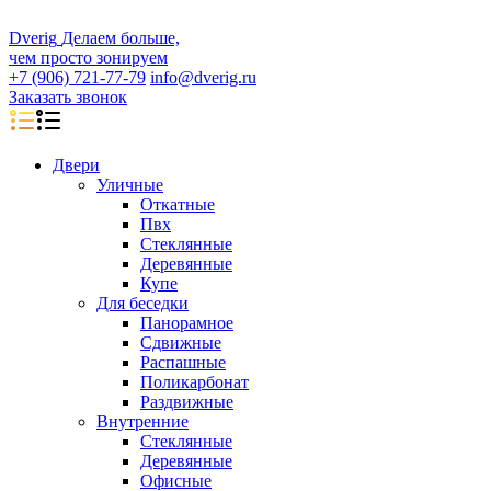
D
veri
g
Делаем больше,
чем просто зонируем
+7 (906) 721-77-79
info@dverig.ru
Заказать звонок
Двери
Уличные
Откатные
Пвх
Стеклянные
Деревянные
Купе
Для беседки
Панорамное
Сдвижные
Распашные
Поликарбонат
Раздвижные
Внутренние
Стеклянные
Деревянные
Офисные