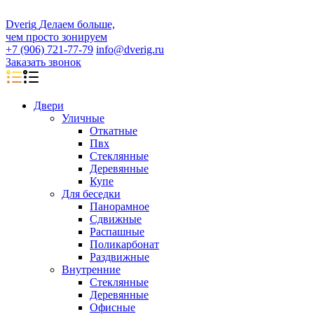
D
veri
g
Делаем больше,
чем просто зонируем
+7 (906) 721-77-79
info@dverig.ru
Заказать звонок
Двери
Уличные
Откатные
Пвх
Стеклянные
Деревянные
Купе
Для беседки
Панорамное
Сдвижные
Распашные
Поликарбонат
Раздвижные
Внутренние
Стеклянные
Деревянные
Офисные