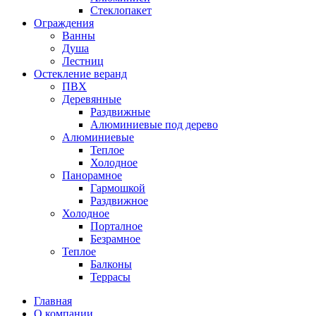
Стеклопакет
Ограждения
Ванны
Душа
Лестниц
Остекление веранд
ПВХ
Деревянные
Раздвижные
Алюминиевые под дерево
Алюминиевые
Теплое
Холодное
Панорамное
Гармошкой
Раздвижное
Холодное
Порталное
Безрамное
Теплое
Балконы
Террасы
Главная
О компании